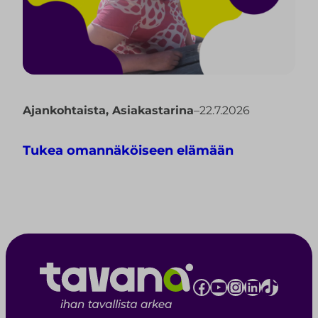
Ajankohtaista
,
Asiakastarina
–
22.7.2026
Tukea omannäköiseen elämään
Facebook
YouTube
Instagram
LinkedIn
TikTok