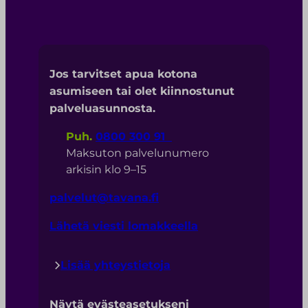
Jos tarvitset apua kotona
asumiseen tai olet kiinnostunut
palveluasunnosta.
Puh.
0800 300 91
Maksuton palvelunumero
arkisin klo 9–15
palvelut@tavana.fi
Lähetä viesti lomakkeella
Lisää yhteystietoja
Näytä evästeasetukseni