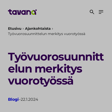
S
i
i
r
r
Etusivu
Ajankohtaista
Työvuorosuunnittelun merkitys vuorotyössä
y
s
i
Työvuorosuunnitt
s
ä
elun merkitys
l
t
vuorotyössä
ö
ö
n
Blogi
–
22.1.2024