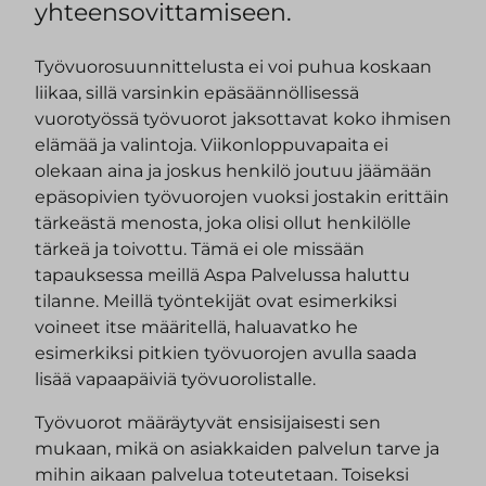
yhteensovittamiseen.
Työvuorosuunnittelusta ei voi puhua koskaan
liikaa, sillä varsinkin epäsäännöllisessä
vuorotyössä työvuorot jaksottavat koko ihmisen
elämää ja valintoja. Viikonloppuvapaita ei
olekaan aina ja joskus henkilö joutuu jäämään
epäsopivien työvuorojen vuoksi jostakin erittäin
tärkeästä menosta, joka olisi ollut henkilölle
tärkeä ja toivottu. Tämä ei ole missään
tapauksessa meillä Aspa Palvelussa haluttu
tilanne. Meillä työntekijät ovat esimerkiksi
voineet itse määritellä, haluavatko he
esimerkiksi pitkien työvuorojen avulla saada
lisää vapaapäiviä työvuorolistalle.
Työvuorot määräytyvät ensisijaisesti sen
mukaan, mikä on asiakkaiden palvelun tarve ja
mihin aikaan palvelua toteutetaan. Toiseksi