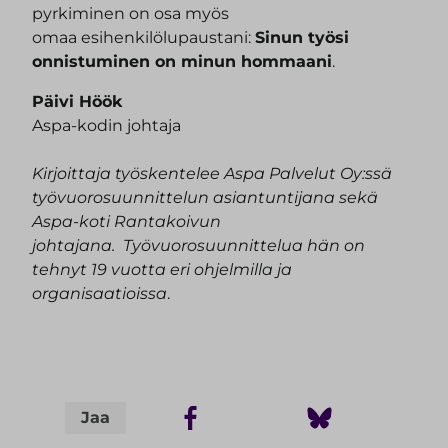
pyrkiminen on osa myös
omaa esihenkilölupaustani:
Sinun työsi
onnistuminen on minun hommaani
.
Päivi Höök
Aspa-kodin johtaja
Kirjoittaja työskentelee Aspa Palvelut Oy:ssä
työvuorosuunnittelun asiantuntijana sekä
Aspa-koti Rantakoivun
johtajana. Työvuorosuunnittelua hän on
tehnyt 19 vuotta eri ohjelmilla ja
organisaatioissa
.
Jaa