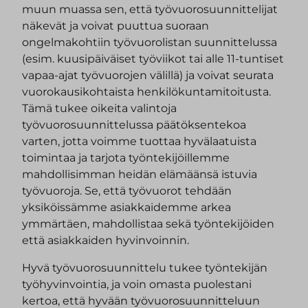
muun muassa sen, että työvuorosuunnittelijat
näkevät ja voivat puuttua suoraan
ongelmakohtiin työvuorolistan suunnittelussa
(esim. kuusipäiväiset työviikot tai alle 11-tuntiset
vapaa-ajat työvuorojen välillä) ja voivat seurata
vuorokausikohtaista henkilökuntamitoitusta.
Tämä tukee oikeita valintoja
työvuorosuunnittelussa päätöksentekoa
varten, jotta voimme tuottaa hyvälaatuista
toimintaa ja tarjota työntekijöillemme
mahdollisimman heidän elämäänsä istuvia
työvuoroja. Se, että työvuorot tehdään
yksiköissämme asiakkaidemme arkea
ymmärtäen, mahdollistaa sekä työntekijöiden
että asiakkaiden hyvinvoinnin.
Hyvä työvuorosuunnittelu tukee työntekijän
työhyvinvointia, ja voin omasta puolestani
kertoa, että hyvään työvuorosuunnitteluun