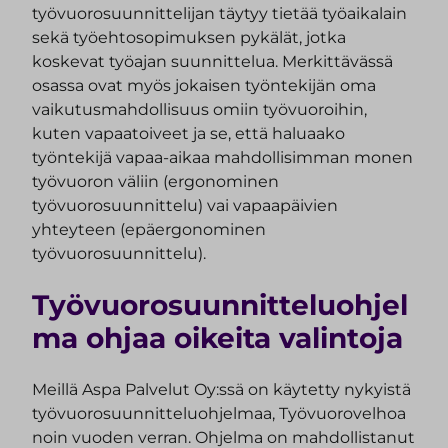
työvuorosuunnittelijan täytyy tietää työaikalain
sekä työehtosopimuksen pykälät, jotka
koskevat työajan suunnittelua. Merkittävässä
osassa ovat myös jokaisen työntekijän oma
vaikutusmahdollisuus omiin työvuoroihin,
kuten vapaatoiveet ja se, että haluaako
työntekijä vapaa-aikaa mahdollisimman monen
työvuoron väliin (ergonominen
työvuorosuunnittelu) vai vapaapäivien
yhteyteen (epäergonominen
työvuorosuunnittelu).
Työvuorosuunnitteluohjel
ma ohjaa oikeita valintoja
Meillä Aspa Palvelut Oy:ssä on käytetty nykyistä
työvuorosuunnitteluohjelmaa, Työvuorovelhoa
noin vuoden verran. Ohjelma on mahdollistanut