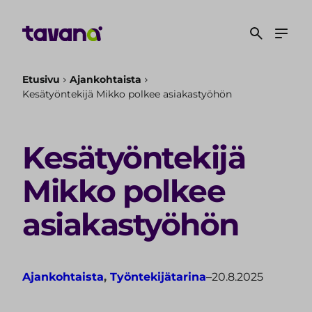
S
i
i
r
r
Etusivu
Ajankohtaista
Kesätyöntekijä Mikko polkee asiakastyöhön
y
s
i
Kesätyöntekijä
s
ä
Mikko polkee
l
t
asiakastyöhön
ö
ö
n
Ajankohtaista
, 
Työntekijätarina
–
20.8.2025