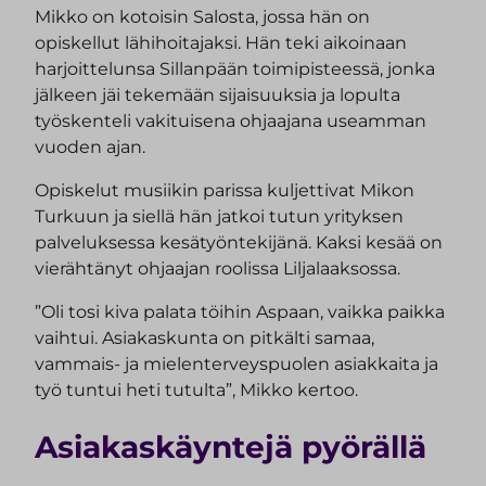
Mikko on kotoisin Salosta, jossa hän on
opiskellut lähihoitajaksi. Hän teki aikoinaan
harjoittelunsa Sillanpään toimipisteessä, jonka
jälkeen jäi tekemään sijaisuuksia ja lopulta
työskenteli vakituisena ohjaajana useamman
vuoden ajan.
Opiskelut musiikin parissa kuljettivat Mikon
Turkuun ja siellä hän jatkoi tutun yrityksen
palveluksessa kesätyöntekijänä. Kaksi kesää on
vierähtänyt ohjaajan roolissa Liljalaaksossa.
”Oli tosi kiva palata töihin Aspaan, vaikka paikka
vaihtui. Asiakaskunta on pitkälti samaa,
vammais- ja mielenterveyspuolen asiakkaita ja
työ tuntui heti tutulta”, Mikko kertoo.
Asiakaskäyntejä pyörällä