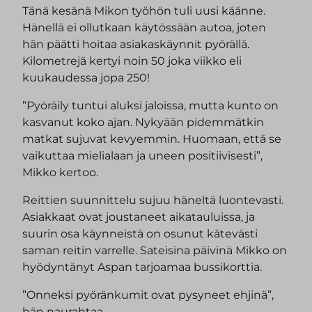
Tänä kesänä Mikon työhön tuli uusi käänne.
Hänellä ei ollutkaan käytössään autoa, joten
hän päätti hoitaa asiakaskäynnit pyörällä.
Kilometrejä kertyi noin 50 joka viikko eli
kuukaudessa jopa 250!
”Pyöräily tuntui aluksi jaloissa, mutta kunto on
kasvanut koko ajan. Nykyään pidemmätkin
matkat sujuvat kevyemmin. Huomaan, että se
vaikuttaa mielialaan ja uneen positiivisesti”,
Mikko kertoo.
Reittien suunnittelu sujuu häneltä luontevasti.
Asiakkaat ovat joustaneet aikatauluissa, ja
suurin osa käynneistä on osunut kätevästi
saman reitin varrelle. Sateisina päivinä Mikko on
hyödyntänyt Aspan tarjoamaa bussikorttia.
”Onneksi pyöränkumit ovat pysyneet ehjinä”,
hän naurahtaa.