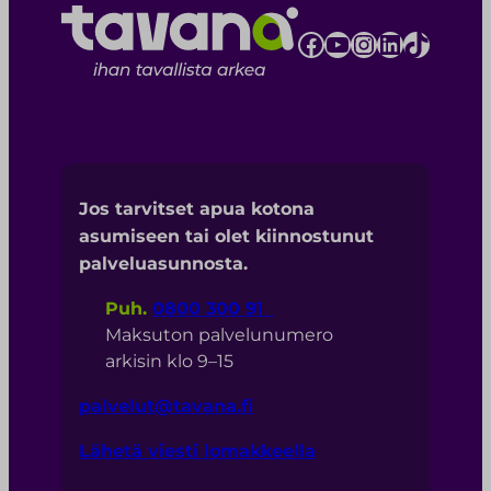
Facebook
YouTube
Instagram
LinkedIn
TikTok
Jos tarvitset apua kotona
asumiseen tai olet kiinnostunut
palveluasunnosta.
Puh.
0800 300 91
Maksuton palvelunumero
arkisin klo 9–15
palvelut@tavana.fi
Lähetä viesti lomakkeella