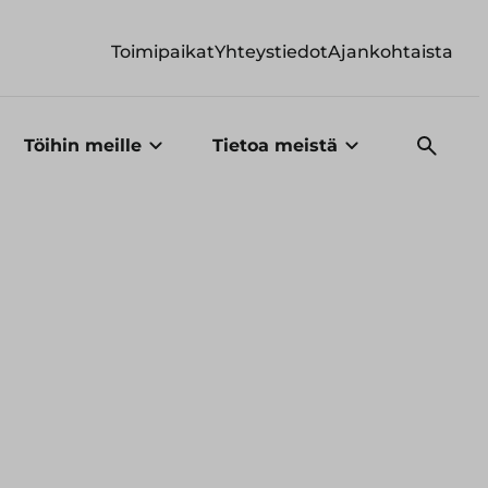
Toimipaikat
Yhteystiedot
Ajankohtaista
Töihin meille
Tietoa meistä