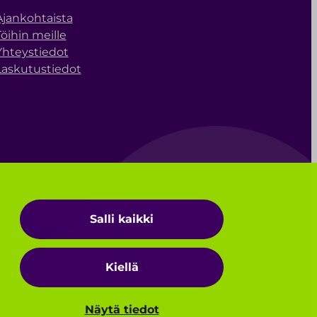
Ajankohtaista
Töihin meille
Yhteystiedot
Laskutustiedot
Salli kaikki
Kiellä
Näytä tiedot