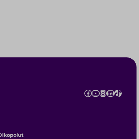
Facebook
YouTube
Instagram
LinkedIn
TikTok
Oikopolut