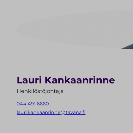
Lauri Kankaanrinne
Henkilöstöjohtaja
044 491 6660
lauri.kankaanrinne@tavana.fi