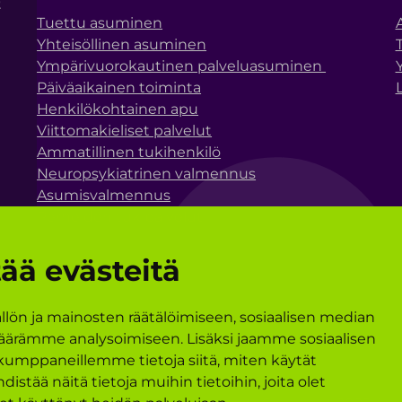
t
Tuettu asuminen
Yhteisöllinen asuminen
Ympärivuorokautinen palveluasuminen
Päiväaikainen toiminta
Henkilökohtainen apu
Viittomakieliset palvelut
Ammatillinen tukihenkilö
Neuropsykiatrinen valmennus
Asumisvalmennus
Perheiden tukipalvelut
ää evästeitä
ön ja mainosten räätälöimiseen, sosiaalisen median
äärämme analysoimiseen. Lisäksi jaamme sosiaalisen
 kumppaneillemme tietoja siitä, miten käytät
ää näitä tietoja muihin tietoihin, joita olet