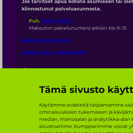
Jos tarvitset apua kotona asumiseen tai ole
kiinnostunut palveluasunnosta.
Puh.
0800 300 91
Maksuton palvelunumero arkisin klo 9–15
palvelut@tavana.fi
Lähetä viesti lomakkeella
Lisää yhteystietoja
Tämä sivusto käytt
Näytä evästeasetukseni
Käytämme evästeitä tarjoamamme sisäll
ominaisuuksien tukemiseen ja kävijäm
median, mainosalan ja analytiikka-alan
sivustoamme. Kumppanimme voivat yhdist