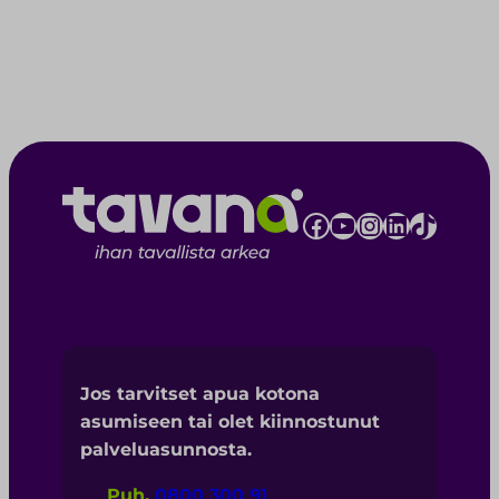
Facebook
YouTube
Instagram
LinkedIn
TikTok
Jos tarvitset apua kotona
asumiseen tai olet kiinnostunut
palveluasunnosta.
Puh.
0800 300 91