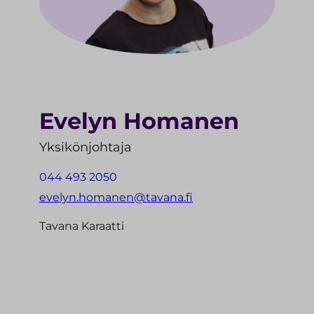
Evelyn Homanen
Yksikönjohtaja
044 493 2050
evelyn.homanen@tavana.fi
Tavana Karaatti