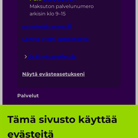
Maksuton palvelunumero
arkisin klo 9–15
palvelut@tavana.fi
Lähetä viesti lomakkeella
Lisää yhteystietoja
Näytä evästeasetukseni
Palvelut
Tuettu asuminen
Yhteisöllinen asuminen
Tämä sivusto käyttää
Ympärivuorokautinen palveluasuminen
Päiväaikainen toiminta
evästeitä
Henkilökohtainen apu