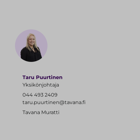
Taru Puurtinen
Yksikönjohtaja
044 493 2409
taru.puurtinen@tavana.fi
Tavana Muratti