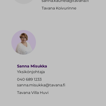
sanna.kaunela@tavana.fi
Tavana Koivurinne
Sanna Misukka
Yksikönjohtaja
040 689 1233
sanna.misukka@tavana.fi
Tavana Villa Huvi