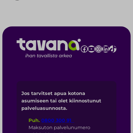
Facebook
YouTube
Instagram
LinkedIn
TikTok
Jos tarvitset apua kotona
asumiseen tai olet kiinnostunut
palveluasunnosta.
Puh.
0800 300 91
Maksuton palvelunumero