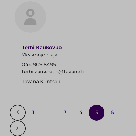
Terhi Kaukovuo
Yksikönjohtaja
044 909 8495
terhi.kaukovuo@tavana.fi
Tavana Kuntsari
1
…
3
4
5
6