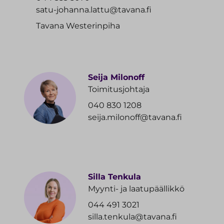
satu-johanna.lattu@tavana.fi
Tavana Westerinpiha
Seija Milonoff
Toimitusjohtaja
040 830 1208
seija.milonoff@tavana.fi
Silla Tenkula
Myynti- ja laatupäällikkö
044 491 3021
silla.tenkula@tavana.fi