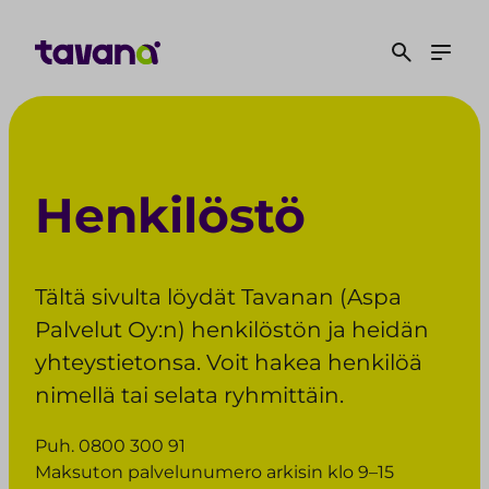
S
i
i
r
r
y
s
Henkilöstö
i
s
ä
l
Tältä sivulta löydät Tavanan (Aspa
t
Palvelut Oy:n) henkilöstön ja heidän
ö
yhteystietonsa. Voit hakea henkilöä
ö
n
nimellä tai selata ryhmittäin.
Puh. 0800 300 91
Maksuton palvelunumero arkisin klo 9–15