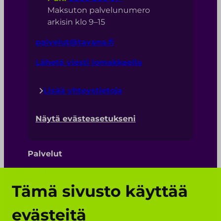
Maksuton palvelunumero
arkisin klo 9–15
palvelut@tavana.fi
Lähetä viesti lomakkeella
Lisää yhteystietoja
Näytä evästeasetukseni
Palvelut
Tuettu asuminen
Yhteisöllinen asuminen
Tämä sivusto käyttää
Ympärivuorokautinen palveluasuminen
Päiväaikainen toiminta
evästeitä
Henkilökohtainen apu