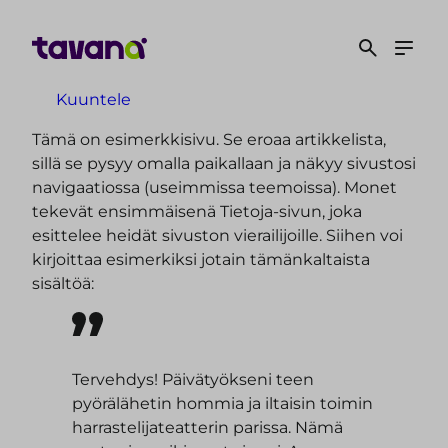
S
i
i
r
Kuuntele
r
y
Tämä on esimerkkisivu. Se eroaa artikkelista,
s
sillä se pysyy omalla paikallaan ja näkyy sivustosi
i
navigaatiossa (useimmissa teemoissa). Monet
s
tekevät ensimmäisenä Tietoja-sivun, joka
ä
esittelee heidät sivuston vierailijoille. Siihen voi
l
kirjoittaa esimerkiksi jotain tämänkaltaista
t
sisältöä:
ö
ö
n
Tervehdys! Päivätyökseni teen
pyörälähetin hommia ja iltaisin toimin
harrastelijateatterin parissa. Nämä