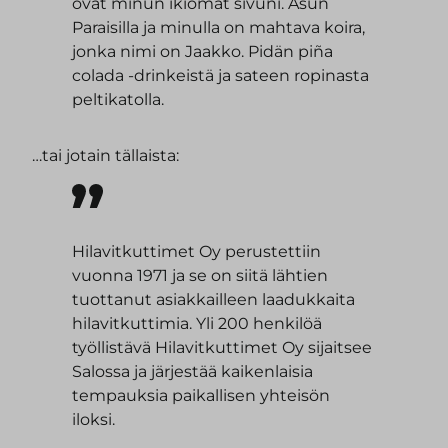
ovat minun ikiomat sivuni. Asun
Paraisilla ja minulla on mahtava koira,
jonka nimi on Jaakko. Pidän piña
colada -drinkeistä ja sateen ropinasta
peltikatolla.
…tai jotain tällaista:
Hilavitkuttimet Oy perustettiin
vuonna 1971 ja se on siitä lähtien
tuottanut asiakkailleen laadukkaita
hilavitkuttimia. Yli 200 henkilöä
työllistävä Hilavitkuttimet Oy sijaitsee
Salossa ja järjestää kaikenlaisia
tempauksia paikallisen yhteisön
iloksi.