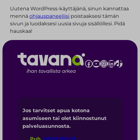
Uutena WordPress-käyttäjänä, sinun kannattaa
mennä
ohjauspaneeliisi
poistaaksesi tämän
sivun ja luodaksesi uusia sivuja sisällöllesi. Pidä
hauskaa!
Facebook
YouTube
Instagram
LinkedIn
TikTok
Jos tarvitset apua kotona
asumiseen tai olet kiinnostunut
palveluasunnosta.
Puh.
0800 300 91